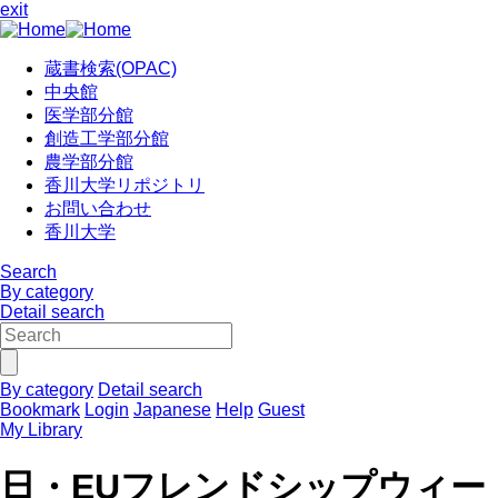
exit
蔵書検索(OPAC)
中央館
医学部分館
創造工学部分館
農学部分館
香川大学リポジトリ
お問い合わせ
香川大学
Search
By category
Detail search
By category
Detail search
Bookmark
Login
Japanese
Help
Guest
My Library
日・EUフレンドシップウィー