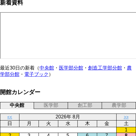
新着資料
最近30日の新着（
中央館
・
医学部分館
・
創造工学部分館
・
農
学部分館
・
電子ブック
）
開館カレンダー
中央館
医学部
創工部
農学部
2026年 8月
<<
>>
日
月
火
水
木
金
土
1
2
3
4
5
6
7
8