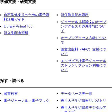
ト
ジ
ー
ジ
学修支援・研究支援
ペ
ジ
送
ー
り
ジ
自宅学修支援のための電子資
新任教員配布資料
料活用ガイド
ジャーナル掲載論文のオープ
Library Virtual Tour
ンアクセスとDOI付与につい
て
新入生配布資料
オープンアクセス方針につい
て
論文出版料（APC）支援につ
いて
エルゼビア社電子ジャーナル
のトランザクション利用につ
いて
探す・調べる
蔵書検索
データベース等一覧
電子ジャーナル・電子ブック
香川大学学術情報リポジトリ
香川大学学術資産デジタルア
ーカイブ