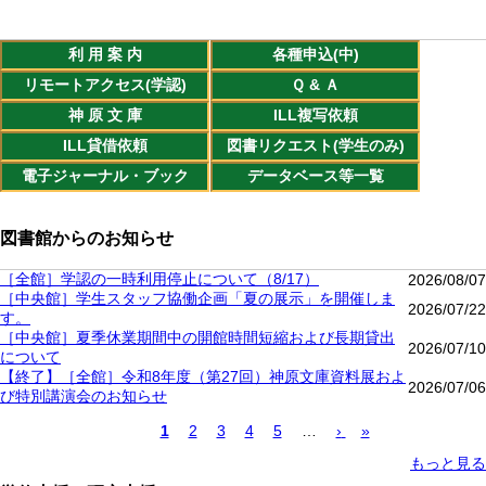
利 用 案 内
各種申込(中)
リモートアクセス(学認)
Ｑ & Ａ
神 原 文 庫
ILL複写依頼
ILL貸借依頼
図書リクエスト(学生のみ)
電子ジャーナル・ブック
データベース等一覧
図書館からのお知らせ
［全館］学認の一時利用停止について（8/17）
2026/08/07
［中央館］学生スタッフ協働企画「夏の展示」を開催しま
2026/07/22
す。
［中央館］夏季休業期間中の開館時間短縮および長期貸出
2026/07/10
について
【終了】［全館］令和8年度（第27回）神原文庫資料展およ
2026/07/06
び特別講演会のお知らせ
カ
1
Page
2
Page
3
Page
4
Page
5
…
次
›
最
»
レ
ペ
終
ペ
もっと見る
ン
ー
ペ
ー