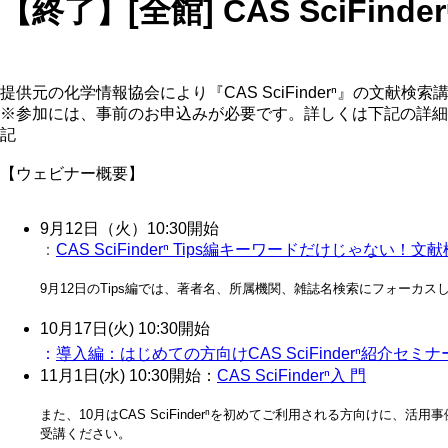
【終了】[全館] CAS SciFin
提供元の化学情報協会により『CAS SciFinderⁿ』の文
※参加には、事前のお申込みが必要です。詳しくは下記の詳
記
【ウェビナー概要】
9月12日（火）10:30開始
：
CAS SciFinderⁿ Tips
編キーワードだけじゃない！文献
9月12日のTips編では、著者名、所属機関、雑誌名検索にフォー
10
月
17
日
(
火
) 10:30
開始
：
導入編：はじめての方向け
CAS SciFinderⁿ
紹介セミナ
11
月
1
日
(
水
) 10:30
開始
：
CAS SciFinderⁿ
入 門
また、10月はCAS SciFinderⁿを初めてご利用される方向けに、
受講ください。