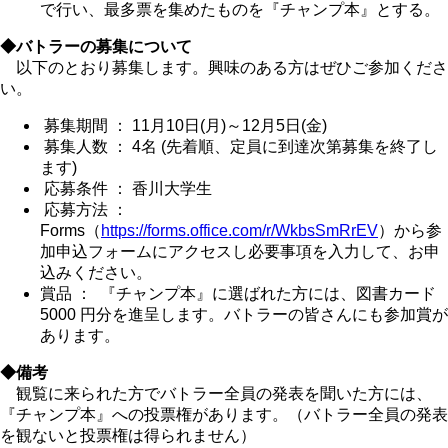
で行い、最多票を集めたものを『チャンプ本』とする。
◆バトラーの募集について
以下のとおり募集します。興味のある方はぜひご参加くださ
い。
募集期間 ： 11月10日(月)～12月5日(金)
募集人数 ： 4名 (先着順、定員に到達次第募集を終了し
ます)
応募条件 ： 香川大学生
応募方法 ：
Forms（
https://forms.office.com/r/WkbsSmRrEV
）から参
加申込フォームにアクセスし必要事項を入力して、お申
込みください。
賞品 ： 『チャンプ本』に選ばれた方には、図書カード
5000 円分を進呈します。バトラーの皆さんにも参加賞が
あります。
◆備考
観覧に来られた方でバトラー全員の発表を聞いた方には、
『チャンプ本』への投票権があります。（バトラー全員の発表
を観ないと投票権は得られません）