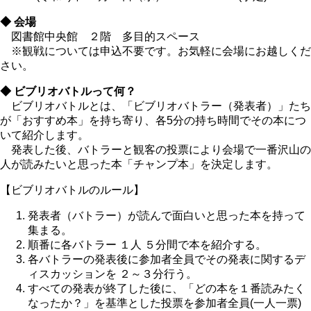
◆ 会場
図書館中央館 ２階 多目的スペース
※観戦については申込不要です。お気軽に会場にお越しくだ
さい。
◆ ビブリオバトルって何？
ビブリオバトルとは、「ビブリオバトラー（発表者）」たち
が「おすすめ本」を持ち寄り、各5分の持ち時間でその本につ
いて紹介します。
発表した後、バトラーと観客の投票により会場で一番沢山の
人が読みたいと思った本「チャンプ本」を決定します。
【ビブリオバトルのルール】
発表者（バトラー）が読んで面白いと思った本を持って
集まる。
順番に各バトラー １人 ５分間で本を紹介する。
各バトラーの発表後に参加者全員でその発表に関するデ
ィスカッションを ２～３分行う。
すべての発表が終了した後に、「どの本を１番読みたく
なったか？」を基準とした投票を参加者全員(一人一票)