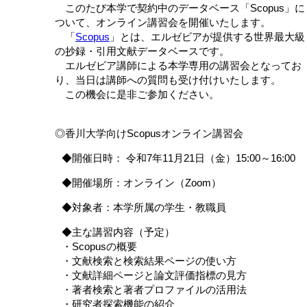
このたび本学で契約中のデータベース「Scopus」に
ついて、オンライン講習会を開催いたします。
「
Scopus
」とは、エルゼビアが提供する世界最大級
の抄録・引用文献データベースです。
エルゼビア講師による本学専用の講習会となってお
り、当日は講師への質問も受け付けいたします。
この機会に是非ご参加ください。
◎香川大学向けScopusオンライン講習会
◆開催日時： 令和7年11月21日（金）15:00～16:00
◆開催場所：オンライン（Zoom）
◆対象者：本学所属の学生・教職員
◆主な講習内容（予定）
・Scopusの概要
・文献検索と検索結果ページの使い方
・文献詳細ページと論文評価指標の見方
・著者検索と著者プロファイルの活用法
・研究者探索機能の紹介