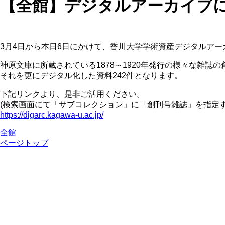
【全館】デジタルアーカイブに
3月4日から本日6日にかけて、香川大学学術資産デジタルア
神原文庫に所蔵されている1878～1920年発行の様々な雑誌
それを更にデジタル化した資料242件となります。
下記リンクより、是非ご活用ください。
(検索画面にて「サブコレクション」に「創刊号雑誌」を指定
https://digarc.kagawa-u.ac.jp/
全館
ページトップ