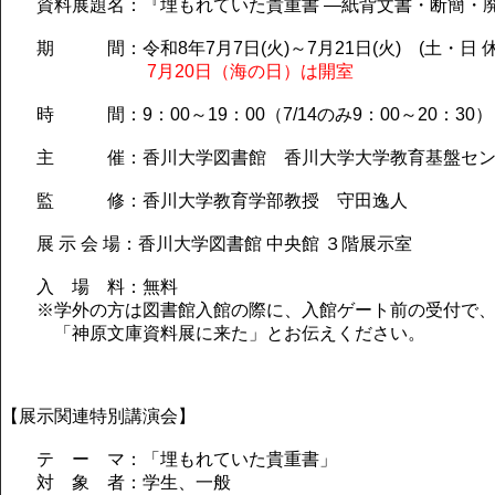
資料展題名：『埋もれていた貴重書 ―紙背文書・断簡・
期 間：令和8年7月7日(火)～7月21日(火) (土・日 休
7月20日（海の日）は開室
時
間
：9：00～19：00（7/14のみ9：00～20：30）
主 催：香川大学図書館 香川大学大学教育基盤セン
監 修：香川大学教育学部教授 守田逸人
展 示 会 場：香川大学図書館 中央館 ３階展示室
入
場 料
：無料
※学外の方は図書館入館の際に、入館ゲート前の受付で
「神原文庫資料展に来た」とお伝えください。
【展示関連特別講演会】
テ ー マ：「埋もれていた貴重書」
対 象 者：学生、一般