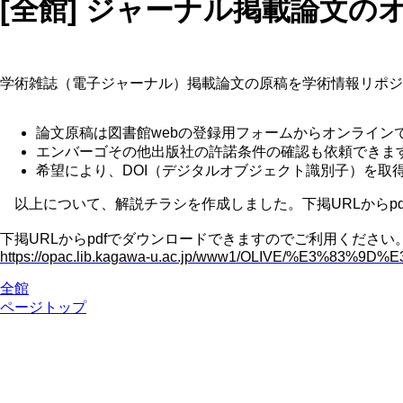
[全館] ジャーナル掲載論文のオ
学術雑誌（電子ジャーナル）掲載論文の原稿を学術情報リポジ
論文原稿は図書館webの登録用フォームからオンライン
エンバーゴその他出版社の許諾条件の確認も依頼できま
希望により、DOI（デジタルオブジェクト識別子）を取
以上について、解説チラシを作成しました。下掲URLからp
下掲URLからpdfでダウンロードできますのでご利用ください
https://opac.lib.kagawa-u.ac.jp/www1/OLIVE/%E3%83%9
全館
ページトップ