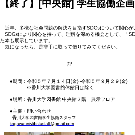
【終了】[中央館] 学生協働企画
近年、多様な社会問題の解決を目指すSDGsについて関心が
SDGsにより関心を持って、理解を深める機会として、「SDG
た本も展示しています。
気になったら、是非手に取って借りてみてください。
記
●期間：令和５年７月１４日(金)~令和５年９月２９(金)
※香川大学図書館休館日は除く
●場所：香川大学図書館 中央館２階 展示フロア
●主催・問い合わせ
香
川大学図書館学生協働スタッフ
kagawaunivlibstustaff@gmail.com