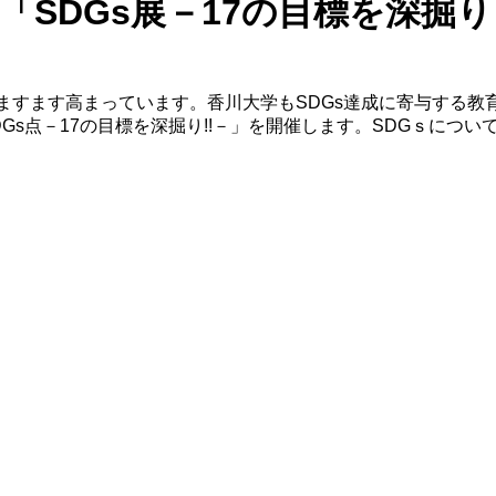
「SDGs展－17の目標を深掘り
ますます高まっています。香川大学もSDGs達成に寄与する教
s点－17の目標を深掘り!!－」を開催します。SDGｓについ