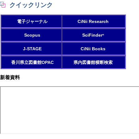
クイックリンク
ペ
ー
ン
ー
ー
ジ
ト
ジ
ジ
ペ
送
ー
電子ジャーナル
CiNii Research
り
ジ
Scopus
SciFinderⁿ
J-STAGE
CiNii Books
香川県立図書館OPAC
県内図書館横断検索
新着資料