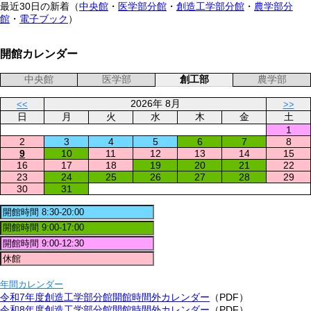
最近30日の新着（
中央館
・
医学部分館
・
創造工学部分館
・
農学部分
館
・
電子ブック
）
開館カレンダー
中央館
医学部
創工部
農学部
2026年 8月
<<
>>
日
月
火
水
木
金
土
1
2
3
4
5
6
7
8
9
10
11
12
13
14
15
16
17
18
19
20
21
22
23
24
25
26
27
28
29
30
31
年間カレンダー
令和7年度創造工学部分館開館時間外カレンダー
（PDF）
令和8年度創造工学部分館開館時間外カレンダー
（PDF）