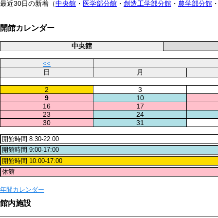
最近30日の新着（
中央館
・
医学部分館
・
創造工学部分館
・
農学部分館
開館カレンダー
中央館
<<
日
月
2
3
9
10
16
17
23
24
30
31
年間カレンダー
館内施設