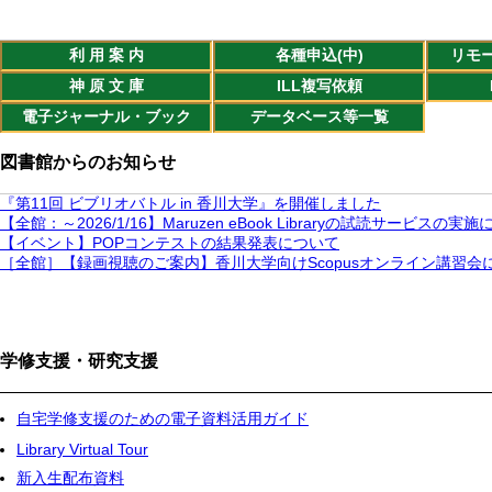
利 用 案 内
各種申込(中)
リモー
神 原 文 庫
ILL複写依頼
電子ジャーナル・ブック
データベース等一覧
図書館からのお知らせ
『第11回 ビブリオバトル in 香川大学』を開催しました
【全館：～2026/1/16】Maruzen eBook Libraryの試読サービスの実
【イベント】POPコンテストの結果発表について
［全館］【録画視聴のご案内】香川大学向けScopusオンライン講習会
ペ
ー
ジ
学修支援・研究支援
送
り
自宅学修支援のための電子資料活用ガイド
Library Virtual Tour
新入生配布資料