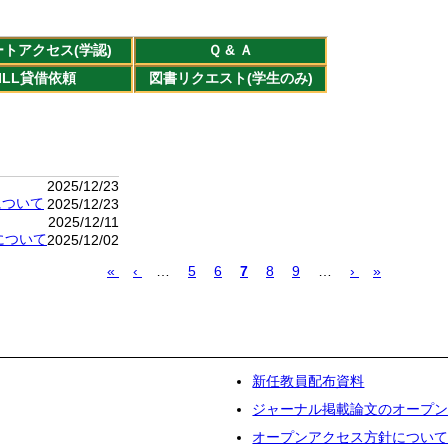
トアクセス(学認)
Ｑ & Ａ
ILL貸借依頼
図書リクエスト(学生のみ)
2025/12/23
施について
2025/12/23
2025/12/11
について
2025/12/02
先
«
前
‹
…
Page
5
Page
6
カ
7
Page
8
Page
9
…
次
›
最
»
頭
ペ
レ
ペ
終
ペ
ー
ン
ー
ペ
ー
ジ
ト
ジ
ー
ジ
ペ
ジ
ー
ジ
新任教員配布資料
ジャーナル掲載論文のオープン
オープンアクセス方針につい